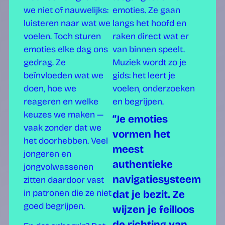
we niet of nauwelijks:
emoties. Ze gaan
luisteren naar wat we
langs het hoofd en
voelen. Toch sturen
raken direct wat er
emoties elke dag ons
van binnen speelt.
gedrag. Ze
Muziek wordt zo je
beïnvloeden wat we
gids: het leert je
doen, hoe we
voelen, onderzoeken
reageren en welke
en begrijpen.
keuzes we maken —
“Je emoties
vaak zonder dat we
vormen het
het doorhebben. Veel
meest
jongeren en
authentieke
jongvolwassenen
navigatiesysteem
zitten daardoor vast
in patronen die ze niet
dat je bezit. Ze
goed begrijpen.
wijzen je feilloos